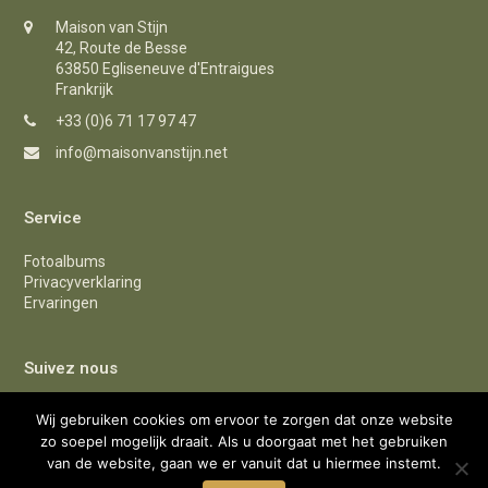
Maison van Stijn
42, Route de Besse
63850 Egliseneuve d'Entraigues
Frankrijk
+33 (0)6 71 17 97 47
info@maisonvanstijn.net
Service
Fotoalbums
Privacyverklaring
Ervaringen
Suivez nous
F
I
Y
Wij gebruiken cookies om ervoor te zorgen dat onze website
zo soepel mogelijk draait. Als u doorgaat met het gebruiken
a
n
o
van de website, gaan we er vanuit dat u hiermee instemt.
c
s
u