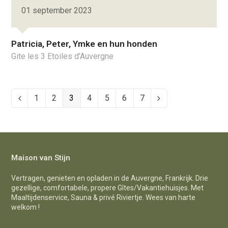
01 september 2023
Patricia, Peter, Ymke en hun honden
Gite les 3 Etoiles d'Auvergne
Page
1
Page
2
Page
3
Page
4
Page
5
Page
6
Page
7
Vorige
Volgende
Maison van Stijn
Vertragen, genieten en opladen in de Auvergne, Frankrijk. Drie
gezellige, comfortabele, propere Gîtes/Vakantiehuisjes. Met
Maaltijdenservice, Sauna & privé Riviertje. Wees van harte
welkom !