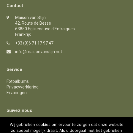
Contact
Maison van Stijn
42, Route de Besse
63850 Egliseneuve d'Entraigues
Frankrijk
+33 (0)6 71 17 97 47
info@maisonvanstijn.net
Service
Fotoalbums
Privacyverklaring
Ervaringen
Suivez nous
F
I
Y
Wij gebruiken cookies om ervoor te zorgen dat onze website
zo soepel mogelijk draait. Als u doorgaat met het gebruiken
a
n
o