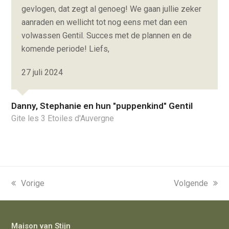
gevlogen, dat zegt al genoeg! We gaan jullie zeker
aanraden en wellicht tot nog eens met dan een
volwassen Gentil. Succes met de plannen en de
komende periode! Liefs,
27 juli 2024
Danny, Stephanie en hun "puppenkind" Gentil
Gite les 3 Etoiles d'Auvergne
previous
Vorige
next
Volgende
post:
post:
Maison van Stijn