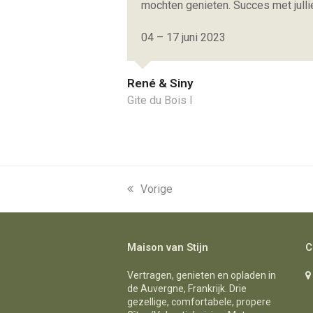
mochten genieten. Succes met julli
04 – 17 juni 2023
René & Siny
Gite du Bois I
previous
Vorige
post:
Maison van Stijn
C
Vertragen, genieten en opladen in
de Auvergne, Frankrijk. Drie
gezellige, comfortabele, propere