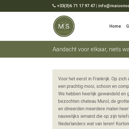
+33(0)6 71 17 97 47
|
info@maisonva
Home
G
Aandacht voor elkaar, niets w
Voor het eerst in Frankrijk. Op zic
een prachtig mooi, schoon en comple
We hebben heerlijk gewandeld en get
bezochten chateau Murol, de grotte
en dineerden meerdere malen heerlij
nauwelijks iemand die op zijn telef
Nederlanders wat van leren! Kortom,