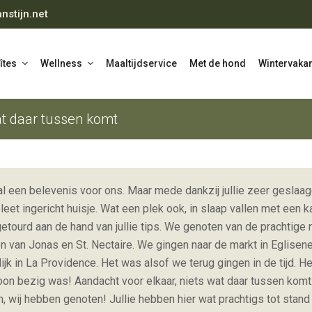
nstijn.net
îtes
Wellness
Maaltijdservice
Met de hond
Wintervakan
at daar tussen komt
h al een belevenis voor ons. Maar mede dankzij jullie zeer gesla
et ingericht huisje. Wat een plek ook, in slaap vallen met een k
ourd aan de hand van jullie tips. We genoten van de prachtige na
n van Jonas en St. Nectaire. We gingen naar de markt in Eglisen
k in La Providence. Het was alsof we terug gingen in de tijd. H
oon bezig was! Aandacht voor elkaar, niets wat daar tussen komt
 wij hebben genoten! Jullie hebben hier wat prachtigs tot stand 