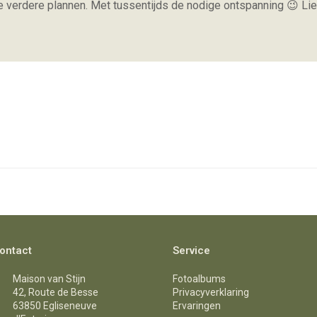
e verdere plannen. Met tussentijds de nodige ontspanning 😉 Lie
ontact
Service
Maison van Stijn
Fotoalbums
42, Route de Besse
Privacyverklaring
63850 Egliseneuve
Ervaringen