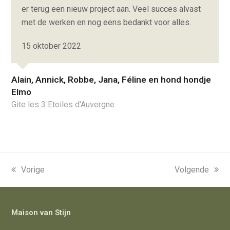
er terug een nieuw project aan. Veel succes alvast
met de werken en nog eens bedankt voor alles.
15 oktober 2022
Alain, Annick, Robbe, Jana, Féline en hond hondje
Elmo
Gite les 3 Etoiles d'Auvergne
previous
Vorige
next
Volgende
post:
post:
Maison van Stijn