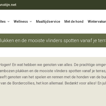
nstijn.net
îtes
Wellness
Maaltijdservice
Met de hond
Wintervakan
ukken en de mooiste vlinders spotten vanaf je ter
evlogen! En wat hebben we genoten van alles. De prachtige omgevi
rambozen plukken en de mooiste vlinders spotten vanaf je terras, w
heeft genoten van het spelen en rennen met de honden van de bu
 van de Bordercollies, het kon allemaal. Bedankt voor alles! En ju