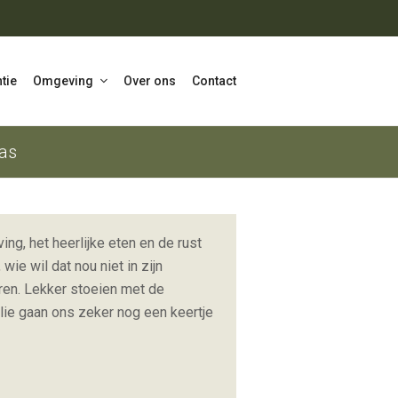
tie
Omgeving
Over ons
Contact
ras
ng, het heerlijke eten en de rust
ie wil dat nou niet in zijn
ren. Lekker stoeien met de
llie gaan ons zeker nog een keertje