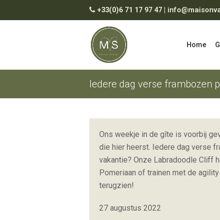
+33(0)6 71 17 97 47
|
info@maisonva
Home
G
Iedere dag verse frambozen pl
Ons weekje in de gîte is voorbij g
die hier heerst. Iedere dag verse f
vakantie? Onze Labradoodle Cliff 
Pomeriaan of trainen met de agility
terugzien!
27 augustus 2022