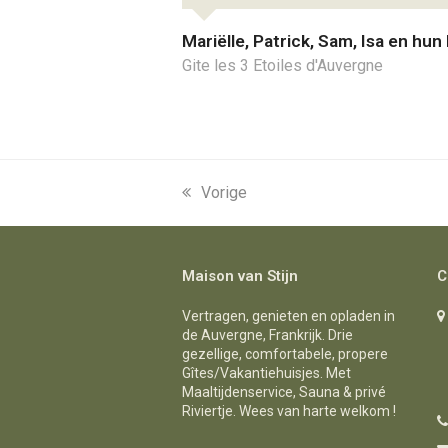
Mariëlle, Patrick, Sam, Isa en hun
Gite les 3 Etoiles d'Auvergne
previous
Vorige
post:
Maison van Stijn
C
Vertragen, genieten en opladen in
de Auvergne, Frankrijk. Drie
gezellige, comfortabele, propere
Gîtes/Vakantiehuisjes. Met
Maaltijdenservice, Sauna & privé
Riviertje. Wees van harte welkom !