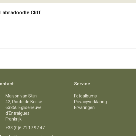
 Labradoodle Cliff
ontact
Service
Maison van Stijn
Fotoalbums
42, Route de Besse
Privacyverklaring
63850 Egliseneuve
Ervaringen
d'Entraigues
Frankrijk
+33 (0)6 71 17 97 47