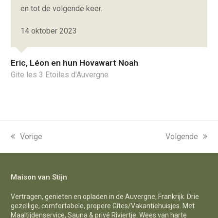
en tot de volgende keer.
14 oktober 2023
Eric, Léon en hun Hovawart Noah
Gite les 3 Etoiles d'Auvergne
previous
Vorige
next
Volgende
post:
post:
Maison van Stijn
Vertragen, genieten en opladen in de Auvergne, Frankrijk. Drie
gezellige, comfortabele, propere Gîtes/Vakantiehuisjes. Met
Maaltijdenservice, Sauna & privé Riviertje. Wees van harte